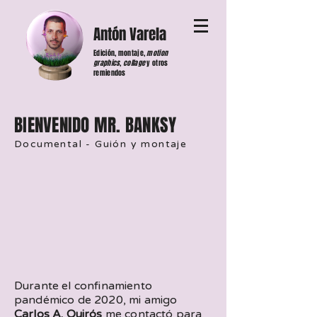
Antón Varela
Edición, montaje,
motion
graphics
,
collage
y otros
remiendos
BIENVENIDO MR. BANKSY
Documental - Guión y montaje
Durante el confinamiento
pandémico de 2020, mi amigo
Carlos A. Quirós
me contactó para